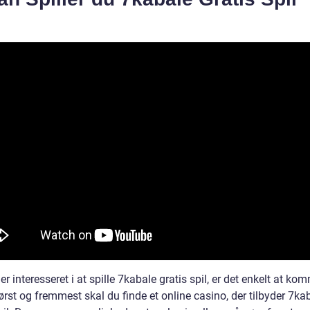
er interesseret i at spille 7kabale gratis spil, er det enkelt at kom
rst og fremmest skal du finde et online casino, der tilbyder 7ka