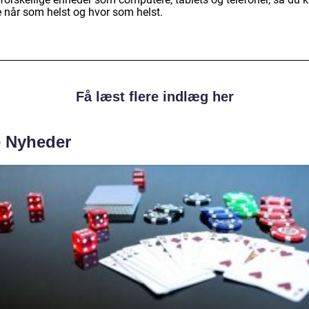
e når som helst og hvor som helst.
Få læst flere indlæg her
e Nyheder