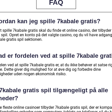
FAQ
rdan kan jeg spille 7kabale gratis?
t spille 7kabale gratis skal du finde et online casino, der tilbyder
 spil. Opret en konto på det valgte casino, og du vil have adgang 
le gratis spil sektionen.
d er fordelen ved at spille 7kabale grat
len ved at spille 7kabale gratis er, at du ikke behøver at satse ri
. Dette giver dig mulighed for at øve dig og forbedre dine
igheder uden nogen økonomisk risiko.
7kabale gratis spil tilgængeligt på alle
heder?
e fleste online casinoer tilbyder 7kabale gratis spil, der er kompa
forskellige enheder som computere, tablets og telefoner, så du 