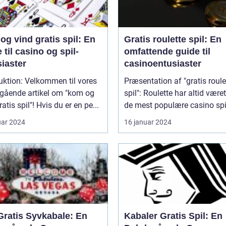
g vind gratis spil: En
Gratis roulette spil: En
 til casino og spil-
omfattende guide til
iaster
casinoentusiaster
uktion: Velkommen til vores
Præsentation af "gratis roule
gående artikel om "kom og
spil": Roulette har altid været
ratis spil"! Hvis du er en pe...
de mest populære casino spil
uar 2024
16 januar 2024
Gratis Syvkabale: En
Kabaler Gratis Spil: En