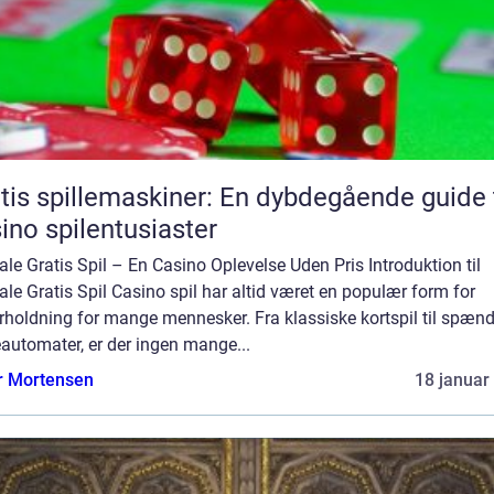
tis spillemaskiner: En dybdegående guide t
ino spilentusiaster
le Gratis Spil – En Casino Oplevelse Uden Pris Introduktion til
le Gratis Spil Casino spil har altid været en populær form for
rholdning for mange mennesker. Fra klassiske kortspil til spæn
eautomater, er der ingen mange...
r Mortensen
18 januar