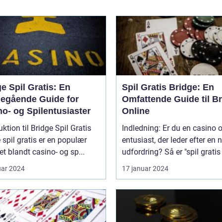
e Spil Gratis: En
Spil Gratis Bridge: En
egående Guide for
Omfattende Guide til B
o- og Spilentusiaster
Online
uktion til Bridge Spil Gratis
Indledning: Er du en casino o
 spil gratis er en populær
entusiast, der leder efter en 
tet blandt casino- og sp...
udfordring? Så er "spil gratis 
uar 2024
17 januar 2024