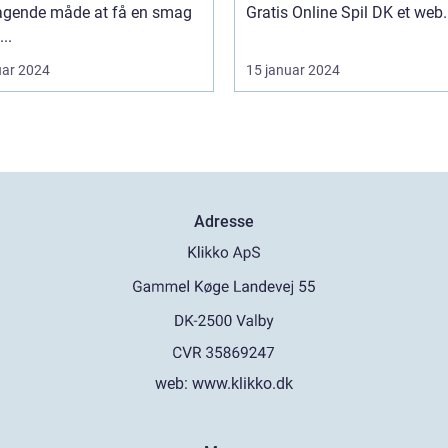
agende måde at få en smag
Gratis Online Spil DK et web.
..
uar 2024
15 januar 2024
Adresse
web:
www.klikko.dk