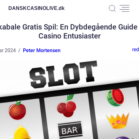
DANSKCASINOLIVE.
dk
kabale Gratis Spil: En Dybdegående Guide t
Casino Entusiaster
red
ar 2024
Peter Mortensen