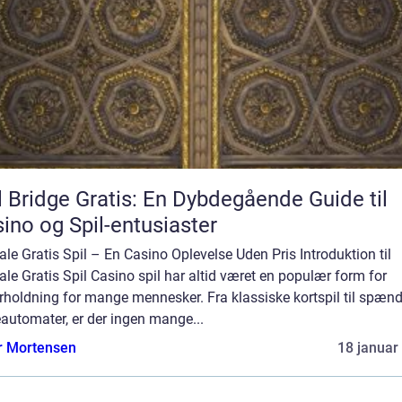
l Bridge Gratis: En Dybdegående Guide til
ino og Spil-entusiaster
le Gratis Spil – En Casino Oplevelse Uden Pris Introduktion til
le Gratis Spil Casino spil har altid været en populær form for
rholdning for mange mennesker. Fra klassiske kortspil til spæn
eautomater, er der ingen mange...
r Mortensen
18 januar