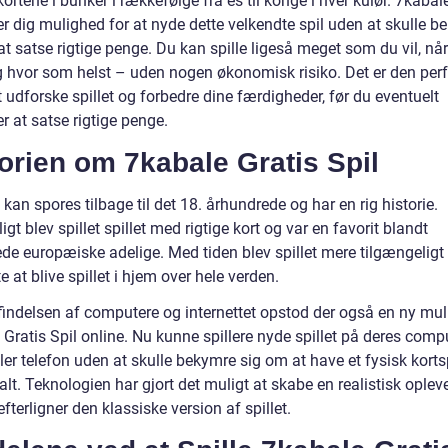
kortene i bunker i rækkefølge fra es til konge i hver kulør. 7kabal
er dig mulighed for at nyde dette velkendte spil uden at skulle 
t satse rigtige penge. Du kan spille ligeså meget som du vil, nå
og hvor som helst – uden nogen økonomisk risiko. Det er den per
udforske spillet og forbedre dine færdigheder, før du eventuelt
 at satse rigtige penge.
orien om 7kabale Gratis Spil
kan spores tilbage til det 18. århundrede og har en rig historie.
igt blev spillet spillet med rigtige kort og var en favorit blandt
de europæiske adelige. Med tiden blev spillet mere tilgængeligt
 at blive spillet i hjem over hele verden.
indelsen af computere og internettet opstod der også en ny mul
Gratis Spil online. Nu kunne spillere nyde spillet på deres compu
ller telefon uden at skulle bekymre sig om at have et fysisk kort
alt. Teknologien har gjort det muligt at skabe en realistisk opleve
efterligner den klassiske version af spillet.