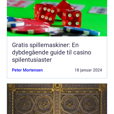
Gratis spillemaskiner: En
dybdegående guide til casino
spilentusiaster
Peter Mortensen
18 januar 2024