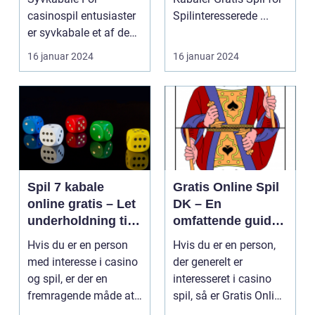
Klassiker
casinospil entusiaster
Spilinteresserede ...
er syvkabale et af de
mest ikoniske og
16 januar 2024
16 januar 2024
elsked...
Spil 7 kabale
Gratis Online Spil
online gratis – Let
DK – En
underholdning til
omfattende guide
casinoentusiasten
til casino-
Hvis du er en person
Hvis du er en person,
entusiaster
med interesse i casino
der generelt er
og spil, er der en
interesseret i casino
fremragende måde at
spil, så er Gratis Online
få en smag af cas...
Spil DK et web...