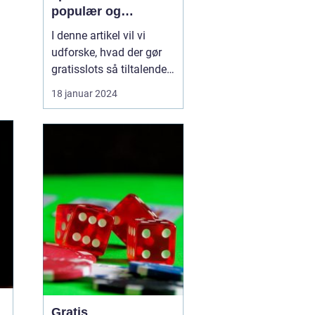
populær og
underholdende form
I denne artikel vil vi
for casinospil, der
udforske, hvad der gør
tiltrækker spillere
gratisslots så tiltalende
over hele verden
for spilverdenen, og
18 januar 2024
hvordan de har udviklet
sig gennem tiden.
Uanset om du er
nybegynder inden for
casinospil eller en
erfaren spiller, vil denne
artikel give dig en
grundig ind...
Gratis