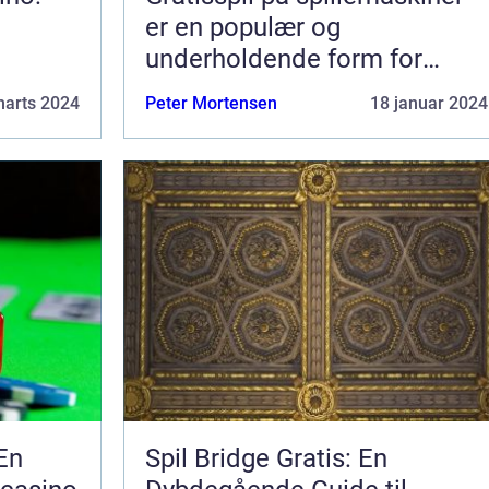
er en populær og
underholdende form for
casinospil, der tiltrækker
marts 2024
Peter Mortensen
18 januar 2024
spillere over hele verden
 En
Spil Bridge Gratis: En