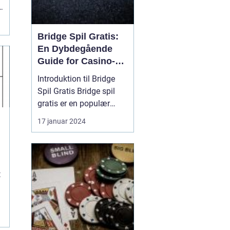
Bridge Spil Gratis:
En Dybdegående
Guide for Casino-
og Spilentusiaster
Introduktion til Bridge
Spil Gratis Bridge spil
gratis er en populær
aktivitet blandt casino-
17 januar 2024
og spilentusiaster, der
elsker udfordrende
kortspil. Dette spil
-
tilbyder spænding,
t
strategi og samarbejde
på en unik måde, der
skiller sig ud fra andre
cas...