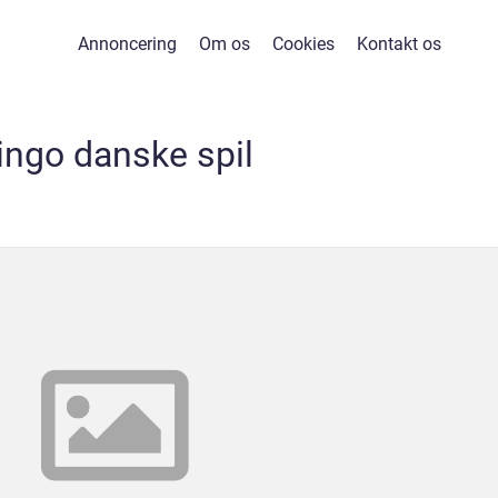
Annoncering
Om os
Cookies
Kontakt os
ingo danske spil