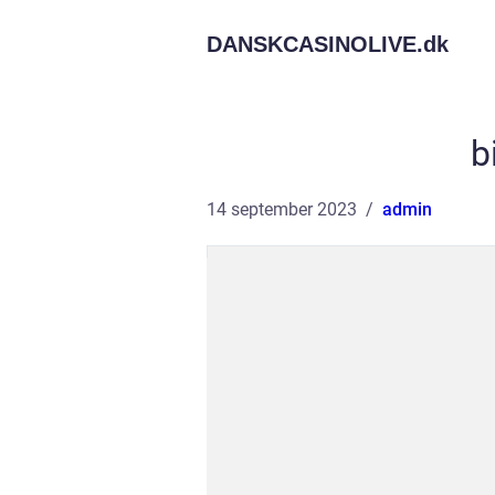
DANSKCASINOLIVE.
dk
b
14 september 2023
admin