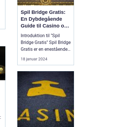
Spil Bridge Gratis:
En Dybdegående
Guide til Casino og
Spil-entusiaster
Introduktion til "Spil
Bridge Gratis" Spil Bridge
Gratis er en enestående
mulighed for casino og
18 januar 2024
spil-entusiaster, der
ønsker at udfordre deres
mentale evner og
strategiske
tænkningsevne. Bridge
er et kortspil, der ofte
sammenlignes med
poker og ska...
: