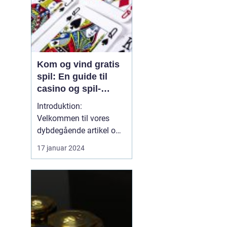
Kom og vind gratis
spil: En guide til
casino og spil-
entusiaster
Introduktion:
Velkommen til vores
dybdegående artikel om
"kom og vind gratis spil"!
17 januar 2024
Hvis du er en person, der
generelt er interesseret i
casino spil, er det vigtigt
at være opmærksom på
denne spændende
mulighed for at vinde