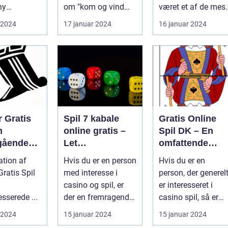
ny
om "kom og vind
været et af de mest
ng? Så er
gratis spil"! Hvis du
populære casino
 2024
17 januar 2024
16 januar 2024
s ...
er en pe...
spil ...
 Gratis
Spil 7 kabale
Gratis Online
n
online gratis –
Spil DK – En
gående
Let
omfattende
mgang af
underholdning
guide til casino
tion af
Hvis du er en person
Hvis du er en
 Spil
til
entusiaster
Gratis Spil
med interesse i
person, der generel
casinoentusiast
casino og spil, er
er interesseret i
en
Spilinteresserede ...
der en fremragende
casino spil, så er
måde at få en smag
Gratis Online Spil
 2024
15 januar 2024
15 januar 2024
af cas...
DK et web...