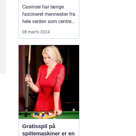
underholdning
Casinoer har længe
fascineret mennesker fra
hele verden som centre
for spænding, risiko og
08 marts 2024
muligheden for stor
gevinst. Ordet casino
vækker billeder af
skinnende slotmaskiner,
grønne spilleborde,
elegant påklædte gæster
og lyden af jetoner, der
kolli...
Gratisspil på
spillemaskiner er en