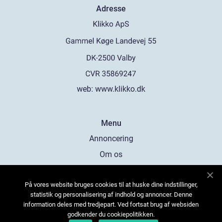
Adresse
web:
www.klikko.dk
Menu
Annoncering
Om os
Cookies
På vores website bruges cookies til at huske dine indstillinger,
Kontakt os
statistik og personalisering af indhold og annoncer. Denne
Sitemap
information deles med tredjepart. Ved fortsat brug af websiden
godkender du cookiepolitikken.