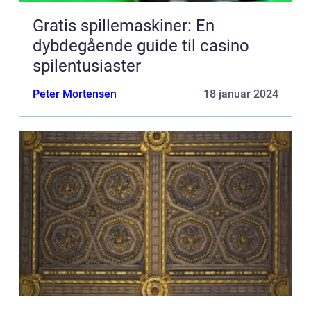
Gratis spillemaskiner: En
dybdegående guide til casino
spilentusiaster
Peter Mortensen
18 januar 2024