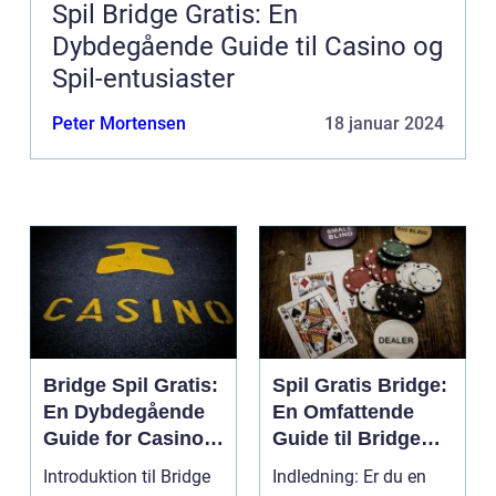
Spil Bridge Gratis: En
Dybdegående Guide til Casino og
Spil-entusiaster
Peter Mortensen
18 januar 2024
Bridge Spil Gratis:
Spil Gratis Bridge:
En Dybdegående
En Omfattende
Guide for Casino-
Guide til Bridge
og Spilentusiaster
Online
Introduktion til Bridge
Indledning: Er du en