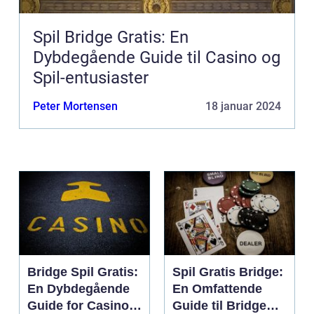
Spil Bridge Gratis: En
Dybdegående Guide til Casino og
Spil-entusiaster
Peter Mortensen
18 januar 2024
Bridge Spil Gratis:
Spil Gratis Bridge:
En Dybdegående
En Omfattende
Guide for Casino-
Guide til Bridge