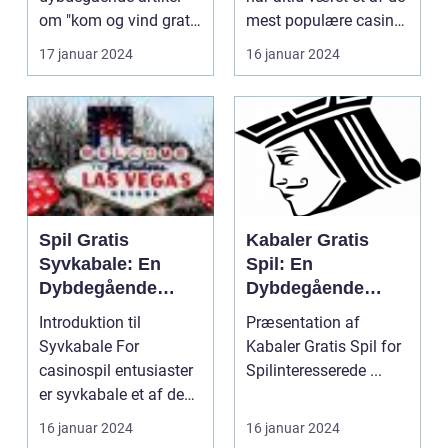
om "kom og vind gratis
mest populære casino
spil"! Hvis du er en pe...
spil ...
17 januar 2024
16 januar 2024
Spil Gratis
Kabaler Gratis
Syvkabale: En
Spil: En
Dybdegående
Dybdegående
Gennemgang af
Gennemgang af
Introduktion til
Præsentation af
Den Tidløse
Casino Spil
Syvkabale For
Kabaler Gratis Spil for
Klassiker
casinospil entusiaster
Spilinteresserede ...
er syvkabale et af de
mest ikoniske og
16 januar 2024
16 januar 2024
elsked...