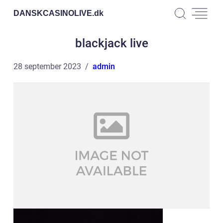
DANSKCASINOLIVE.
dk
blackjack live
28 september 2023
admin