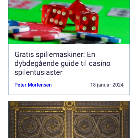
Gratis spillemaskiner: En
dybdegående guide til casino
spilentusiaster
Peter Mortensen
18 januar 2024