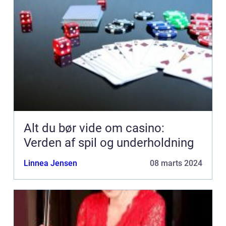
Alt du bør vide om casino:
Verden af spil og underholdning
Linnea Jensen
08 marts 2024