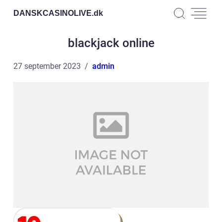
DANSKCASINOLIVE.
dk
blackjack online
27 september 2023
admin