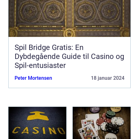
Spil Bridge Gratis: En
Dybdegående Guide til Casino og
Spil-entusiaster
Peter Mortensen
18 januar 2024