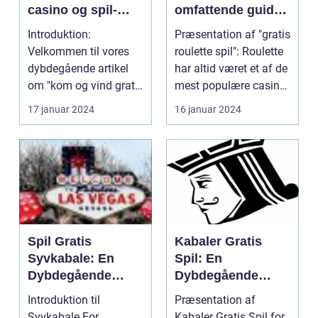
casino og spil-
omfattende guide
entusiaster
til
Introduktion:
Præsentation af "gratis
casinoentusiaster
Velkommen til vores
roulette spil": Roulette
dybdegående artikel
har altid været et af de
om "kom og vind gratis
mest populære casino
spil"! Hvis du er en pe...
spil ...
17 januar 2024
16 januar 2024
Spil Gratis
Kabaler Gratis
Syvkabale: En
Spil: En
Dybdegående
Dybdegående
Gennemgang af
Gennemgang af
Introduktion til
Præsentation af
Den Tidløse
Casino Spil
Syvkabale For
Kabaler Gratis Spil for