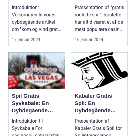
entusiaster
til
Introduktion:
Præsentation af "gratis
casinoentusiaster
Velkommen til vores
roulette spil": Roulette
dybdegående artikel
har altid været et af de
om "kom og vind gratis
mest populære casino
spil"! Hvis du er en pe...
spil ...
17 januar 2024
16 januar 2024
Spil Gratis
Kabaler Gratis
Syvkabale: En
Spil: En
Dybdegående
Dybdegående
Gennemgang af
Gennemgang af
Introduktion til
Præsentation af
Den Tidløse
Casino Spil
Syvkabale For
Kabaler Gratis Spil for
Klassiker
casinospil entusiaster
Spilinteresserede ...