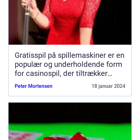
Gratisspil på spillemaskiner er en
populær og underholdende form
for casinospil, der tiltrækker
spillere over hele verden
Peter Mortensen
18 januar 2024