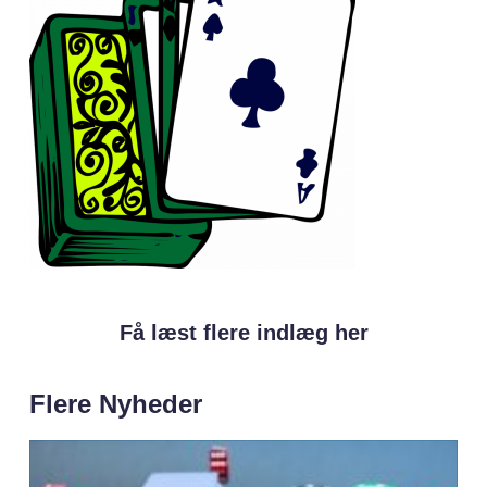
Få læst flere indlæg her
Flere Nyheder