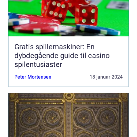
Gratis spillemaskiner: En
dybdegående guide til casino
spilentusiaster
Peter Mortensen
18 januar 2024