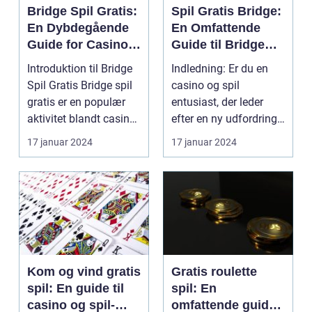
Bridge Spil Gratis:
Spil Gratis Bridge:
En Dybdegående
En Omfattende
Guide for Casino-
Guide til Bridge
og Spilentusiaster
Online
Introduktion til Bridge
Indledning: Er du en
Spil Gratis Bridge spil
casino og spil
gratis er en populær
entusiast, der leder
aktivitet blandt casino-
efter en ny udfordring?
og sp...
Så er "spil gratis ...
17 januar 2024
17 januar 2024
Kom og vind gratis
Gratis roulette
spil: En guide til
spil: En
casino og spil-
omfattende guide