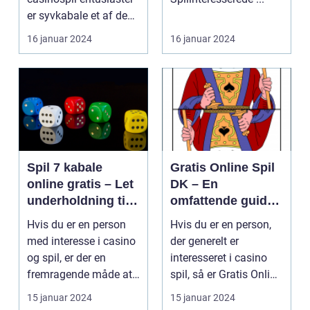
er syvkabale et af de
mest ikoniske og
16 januar 2024
16 januar 2024
elsked...
Spil 7 kabale
Gratis Online Spil
online gratis – Let
DK – En
underholdning til
omfattende guide
casinoentusiasten
til casino-
Hvis du er en person
Hvis du er en person,
entusiaster
med interesse i casino
der generelt er
og spil, er der en
interesseret i casino
fremragende måde at
spil, så er Gratis Online
få en smag af cas...
Spil DK et web...
15 januar 2024
15 januar 2024