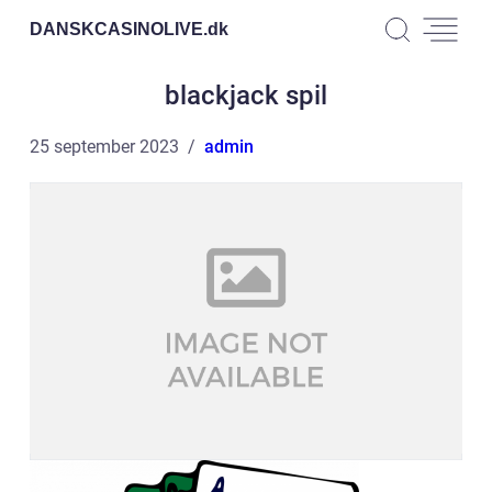
DANSKCASINOLIVE.
dk
blackjack spil
25 september 2023
admin