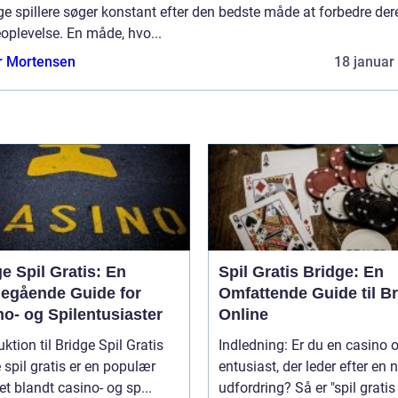
 spillere søger konstant efter den bedste måde at forbedre der
eoplevelse. En måde, hvo...
r Mortensen
18 januar
e Spil Gratis: En
Spil Gratis Bridge: En
egående Guide for
Omfattende Guide til B
o- og Spilentusiaster
Online
uktion til Bridge Spil Gratis
Indledning: Er du en casino o
 spil gratis er en populær
entusiast, der leder efter en 
tet blandt casino- og sp...
udfordring? Så er "spil gratis 