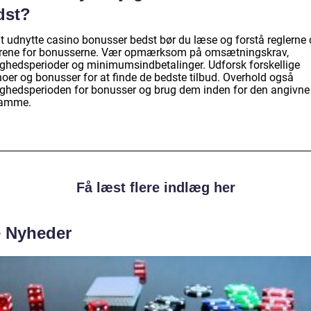
dst?
at udnytte casino bonusser bedst bør du læse og forstå reglerne
årene for bonusserne. Vær opmærksom på omsætningskrav,
ighedsperioder og minimumsindbetalinger. Udforsk forskellige
noer og bonusser for at finde de bedste tilbud. Overhold også
ighedsperioden for bonusser og brug dem inden for den angivne
ramme.
Få læst flere indlæg her
e Nyheder