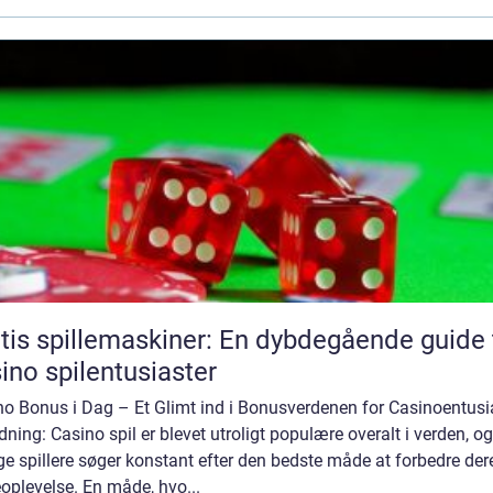
tis spillemaskiner: En dybdegående guide t
ino spilentusiaster
no Bonus i Dag – Et Glimt ind i Bonusverdenen for Casinoentusi
dning: Casino spil er blevet utroligt populære overalt i verden, og
 spillere søger konstant efter den bedste måde at forbedre der
eoplevelse. En måde, hvo...