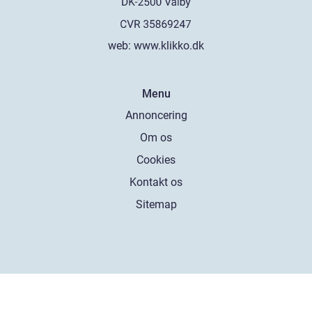
web:
www.klikko.dk
Menu
Annoncering
Om os
Cookies
Kontakt os
Sitemap