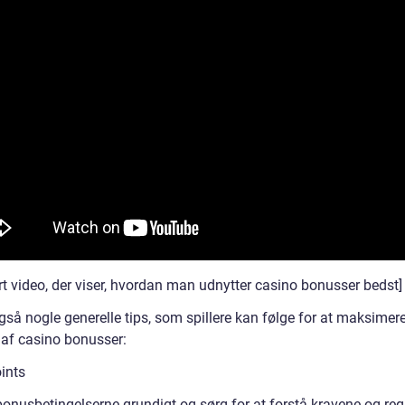
rt video, der viser, hvordan man udnytter casino bonusser bedst]
gså nogle generelle tips, som spillere kan følge for at maksimer
 af casino bonusser:
ints
onusbetingelserne grundigt og sørg for at forstå kravene og reg