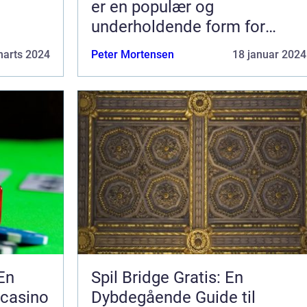
er en populær og
underholdende form for
casinospil, der tiltrækker
marts 2024
Peter Mortensen
18 januar 2024
spillere over hele verden
 En
Spil Bridge Gratis: En
 casino
Dybdegående Guide til