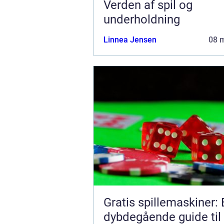
Verden af spil og
underholdning
Linnea Jensen
08 
Gratis spillemaskiner:
dybdegående guide til