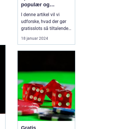
populær og
underholdende form
I denne artikel vil vi
for casinospil, der
udforske, hvad der gør
tiltrækker spillere
gratisslots så tiltalende
over hele verden
for spilverdenen, og
18 januar 2024
hvordan de har udviklet
sig gennem tiden.
Uanset om du er
nybegynder inden for
casinospil eller en
erfaren spiller, vil denne
artikel give dig en
grundig ind...
Gratis