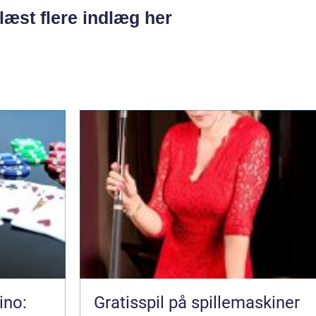
læst flere indlæg her
ino:
Gratisspil på spillemaskiner