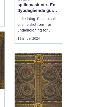
spillemaskiner: En
dybdegående guide
til casino
Indledning: Casino spil
spilentusiaster
er en elsket form for
underholdning for
mange mennesker. Og
18 januar 2024
hvem kan modsige
spændingen ved at
snurre hjulene på en
spillemaskine? Men
hvad hvis du kunne nyde
dette
spændingsmoment
uden at risikere dine
egne penge? Gratis spil...