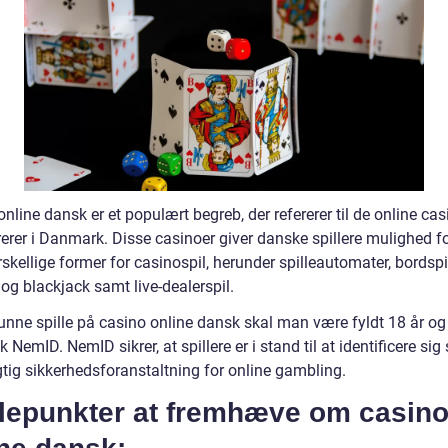
nline dansk er et populært begreb, der refererer til de online cas
erer i Danmark. Disse casinoer giver danske spillere mulighed fo
skellige former for casinospil, herunder spilleautomater, bordsp
 og blackjack samt live-dealerspil.
kunne spille på casino online dansk skal man være fyldt 18 år o
 NemID. NemID sikrer, at spillere er i stand til at identificere sig
gtig sikkerhedsforanstaltning for online gambling.
lepunkter at fremhæve om casin