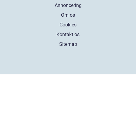
Annoncering
Om os
Cookies
Kontakt os
Sitemap