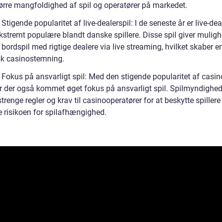
tørre mangfoldighed af spil og operatører på markedet.
Stigende popularitet af live-dealerspil: I de seneste år er live-dea
kstremt populære blandt danske spillere. Disse spil giver muligh
e bordspil med rigtige dealere via live streaming, hvilket skaber 
sk casinostemning.
 Fokus på ansvarligt spil: Med den stigende popularitet af casin
r der også kommet øget fokus på ansvarligt spil. Spilmyndighe
strenge regler og krav til casinooperatører for at beskytte spillere
e risikoen for spilafhængighed.