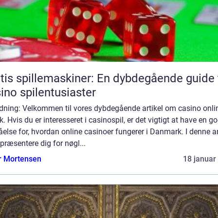
tis spillemaskiner: En dybdegående guide t
ino spilentusiaster
edning: Velkommen til vores dybdegående artikel om casino onli
. Hvis du er interesseret i casinospil, er det vigtigt at have en g
åelse for, hvordan online casinoer fungerer i Danmark. I denne ar
i præsentere dig for nøgl...
r Mortensen
18 januar