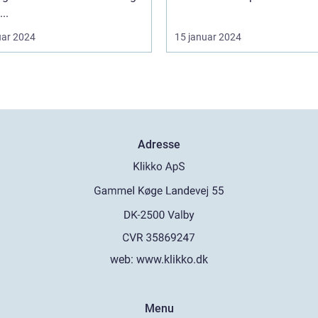
..
uar 2024
15 januar 2024
Adresse
web:
www.klikko.dk
Menu