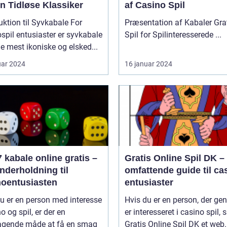
n Tidløse Klassiker
af Casino Spil
ktion til Syvkabale For
Præsentation af Kabaler Gra
spil entusiaster er syvkabale
Spil for Spilinteresserede ...
de mest ikoniske og elsked...
uar 2024
16 januar 2024
7 kabale online gratis –
Gratis Online Spil DK –
nderholdning til
omfattende guide til ca
noentusiasten
entusiaster
u er en person med interesse
Hvis du er en person, der gen
no og spil, er der en
er interesseret i casino spil, s
agende måde at få en smag
Gratis Online Spil DK et web.