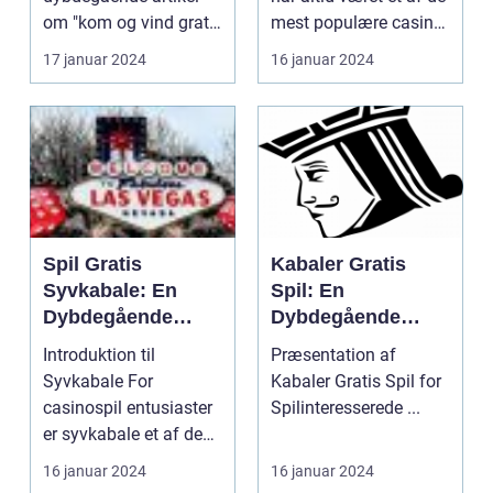
om "kom og vind gratis
mest populære casino
spil"! Hvis du er en pe...
spil ...
17 januar 2024
16 januar 2024
Spil Gratis
Kabaler Gratis
Syvkabale: En
Spil: En
Dybdegående
Dybdegående
Gennemgang af
Gennemgang af
Introduktion til
Præsentation af
Den Tidløse
Casino Spil
Syvkabale For
Kabaler Gratis Spil for
Klassiker
casinospil entusiaster
Spilinteresserede ...
er syvkabale et af de
mest ikoniske og
16 januar 2024
16 januar 2024
elsked...