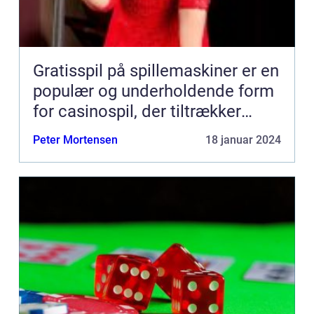
Gratisspil på spillemaskiner er en
populær og underholdende form
for casinospil, der tiltrækker
spillere over hele verden
Peter Mortensen
18 januar 2024