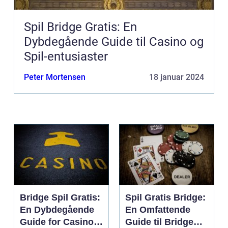
Spil Bridge Gratis: En
Dybdegående Guide til Casino og
Spil-entusiaster
Peter Mortensen
18 januar 2024
Bridge Spil Gratis:
Spil Gratis Bridge:
En Dybdegående
En Omfattende
Guide for Casino-
Guide til Bridge