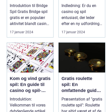
og Spilentusiaster
Online
Introduktion til Bridge
Indledning: Er du en
Spil Gratis Bridge spil
casino og spil
gratis er en populær
entusiast, der leder
aktivitet blandt casino-
efter en ny udfordring?
og sp...
Så er "spil gratis ...
17 januar 2024
17 januar 2024
Kom og vind gratis
Gratis roulette
spil: En guide til
spil: En
casino og spil-
omfattende guide
entusiaster
til
Introduktion:
Præsentation af "gratis
casinoentusiaster
Velkommen til vores
roulette spil": Roulette
dybdegående artikel
har altid været et af de