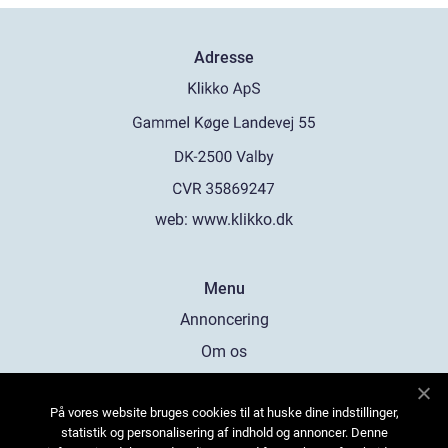
Adresse
web:
www.klikko.dk
Menu
Annoncering
Om os
Cookies
På vores website bruges cookies til at huske dine indstillinger,
Kontakt os
statistik og personalisering af indhold og annoncer. Denne
Sitemap