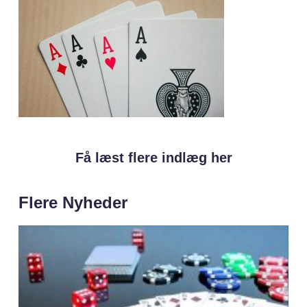
Få læst flere indlæg her
Flere Nyheder