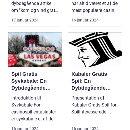
dybdegående artikel
har altid været et af de
om "kom og vind gratis
mest populære casino
spil"! Hvis du er en pe...
spil ...
17 januar 2024
16 januar 2024
Spil Gratis
Kabaler Gratis
Syvkabale: En
Spil: En
Dybdegående
Dybdegående
Gennemgang af
Gennemgang af
Introduktion til
Præsentation af
Den Tidløse
Casino Spil
Syvkabale For
Kabaler Gratis Spil for
Klassiker
casinospil entusiaster
Spilinteresserede ...
er syvkabale et af de
mest ikoniske og
16 januar 2024
16 januar 2024