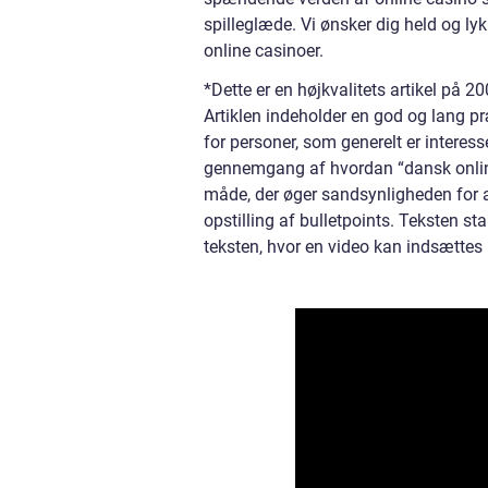
spilleglæde. Vi ønsker dig held og ly
online casinoer.
*Dette er en højkvalitets artikel på 
Artiklen indeholder en god og lang pr
for personer, som generelt er interesse
gennemgang af hvordan “dansk online c
måde, der øger sandsynligheden for a
opstilling af bulletpoints. Teksten sta
teksten, hvor en video kan indsættes