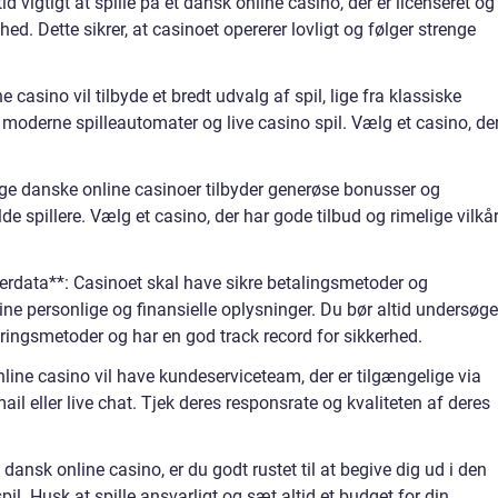
id vigtigt at spille på et dansk online casino, der er licenseret og
d. Dette sikrer, at casinoet opererer lovligt og følger strenge
 casino vil tilbyde et bredt udvalg af spil, lige fra klassiske
l moderne spilleautomater og live casino spil. Vælg et casino, de
e danske online casinoer tilbyder generøse bonusser og
e spillere. Vælg et casino, der har gode tilbud og rimelige vilkå
lerdata**: Casinoet skal have sikre betalingsmetoder og
ne personlige og finansielle oplysninger. Du bør altid undersøge
ingsmetoder og har en god track record for sikkerhed.
line casino vil have kundeserviceteam, der er tilgængelige via
ail eller live chat. Tjek deres responsrate og kvaliteten af deres
ansk online casino, er du godt rustet til at begive dig ud i den
l. Husk at spille ansvarligt og sæt altid et budget for din