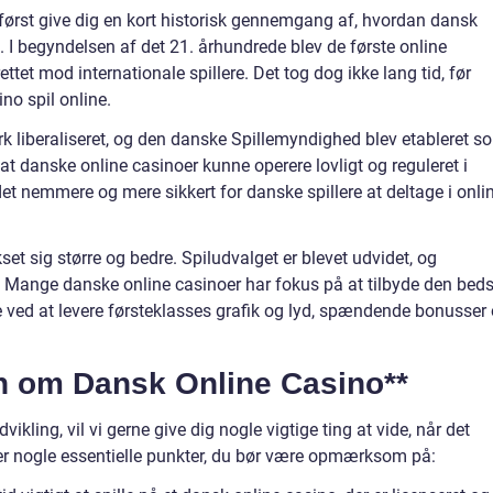
vi først give dig en kort historisk gennemgang af, hvordan dansk
d. I begyndelsen af det 21. århundrede blev de første online
ttet mod internationale spillere. Det tog dog ikke lang tid, før
no spil online.
k liberaliseret, og den danske Spillemyndighed blev etableret s
at danske online casinoer kunne operere lovligt og reguleret i
 nemmere og mere sikkert for danske spillere at deltage i onli
et sig større og bedre. Spiludvalget er blevet udvidet, og
. Mange danske online casinoer har fokus på at tilbyde den beds
re ved at levere førsteklasses grafik og lyd, spændende bonusser
ion om Dansk Online Casino**
vikling, vil vi gerne give dig nogle vigtige ting at vide, når det
er nogle essentielle punkter, du bør være opmærksom på: