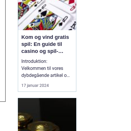
Kom og vind gratis
spil: En guide til
casino og spil-
entusiaster
Introduktion:
Velkommen til vores
dybdegående artikel om
"kom og vind gratis spil"!
17 januar 2024
Hvis du er en person, der
generelt er interesseret i
casino spil, er det vigtigt
at være opmærksom på
denne spændende
mulighed for at vinde