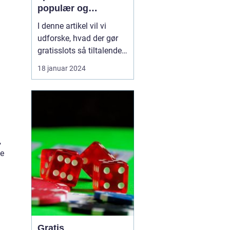
populær og
underholdende form
I denne artikel vil vi
for casinospil, der
udforske, hvad der gør
tiltrækker spillere
gratisslots så tiltalende
over hele verden
for spilverdenen, og
18 januar 2024
hvordan de har udviklet
sig gennem tiden.
Uanset om du er
nybegynder inden for
casinospil eller en
erfaren spiller, vil denne
,
artikel give dig en
ne
grundig ind...
Gratis