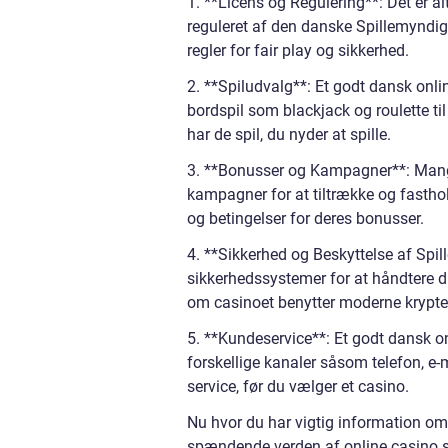
1. **Licens og Regulering**: Det er alt
reguleret af den danske Spillemyndighe
regler for fair play og sikkerhed.
2. **Spiludvalg**: Et godt dansk online
bordspil som blackjack og roulette ti
har de spil, du nyder at spille.
3. **Bonusser og Kampagner**: Mang
kampagner for at tiltrække og fasthold
og betingelser for deres bonusser.
4. **Sikkerhed og Beskyttelse af Spil
sikkerhedssystemer for at håndtere di
om casinoet benytter moderne krypter
5. **Kundeservice**: Et godt dansk on
forskellige kanaler såsom telefon, e-m
service, før du vælger et casino.
Nu hvor du har vigtig information om d
spændende verden af online casino spi