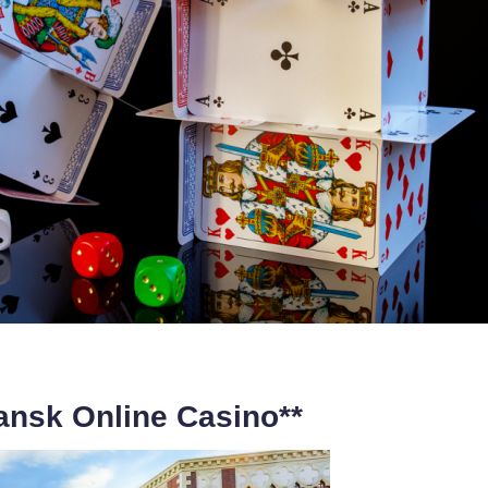
 Dansk Online Casino**