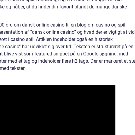
kke og håber, at du finder din favorit blandt de mange danske
2000 ord om dansk online casino til en blog om casino og spil.
æsentation af “dansk online casino” og hvad der er vigtigt at vi
ret i casino spil. Artiklen indeholder også en historisk
asino” har udviklet sig over tid. Teksten er struktureret på en
t blive vist som featured snippet på en Google søgning, med
rter med et tag og indeholder flere h2 tags. Der er markeret et ste
 med teksten