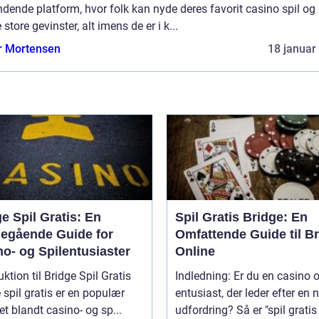
ende platform, hvor folk kan nyde deres favorit casino spil og
 store gevinster, alt imens de er i k...
r Mortensen
18 januar
e Spil Gratis: En
Spil Gratis Bridge: En
egående Guide for
Omfattende Guide til B
o- og Spilentusiaster
Online
uktion til Bridge Spil Gratis
Indledning: Er du en casino o
 spil gratis er en populær
entusiast, der leder efter en 
tet blandt casino- og sp...
udfordring? Så er "spil gratis 