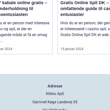
7 kabale online gratis –
Gratis Online Spil DK –
nderholdning til
omfattende guide til ca
noentusiasten
entusiaster
u er en person med interesse
Hvis du er en person, der gen
no og spil, er der en
er interesseret i casino spil, s
agende måde at få en smag
Gratis Online Spil DK et web.
..
uar 2024
15 januar 2024
Adresse