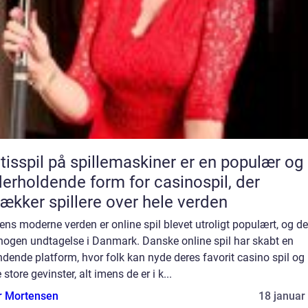
tisspil på spillemaskiner er en populær og
erholdende form for casinospil, der
trækker spillere over hele verden
ens moderne verden er online spil blevet utroligt populært, og de
 nogen undtagelse i Danmark. Danske online spil har skabt en
ende platform, hvor folk kan nyde deres favorit casino spil og
 store gevinster, alt imens de er i k...
r Mortensen
18 januar