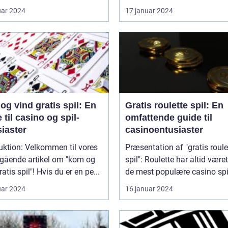
uar 2024
17 januar 2024
g vind gratis spil: En
Gratis roulette spil: En
 til casino og spil-
omfattende guide til
iaster
casinoentusiaster
uktion: Velkommen til vores
Præsentation af "gratis roule
gående artikel om "kom og
spil": Roulette har altid været
ratis spil"! Hvis du er en pe...
de mest populære casino spil
uar 2024
16 januar 2024