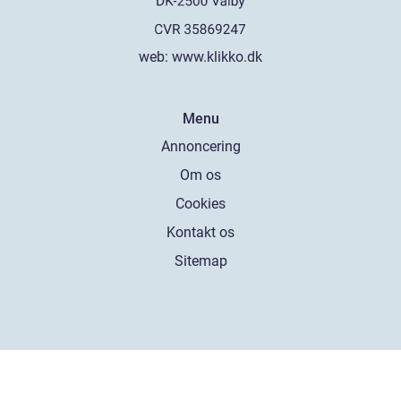
web:
www.klikko.dk
Menu
Annoncering
Om os
Cookies
Kontakt os
Sitemap