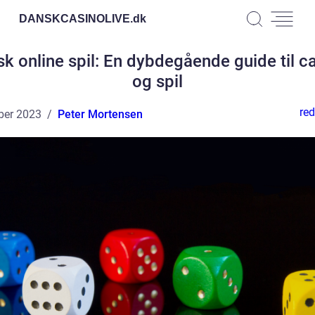
DANSKCASINOLIVE.
dk
k online spil: En dybdegående guide til c
og spil
red
ber 2023
Peter Mortensen