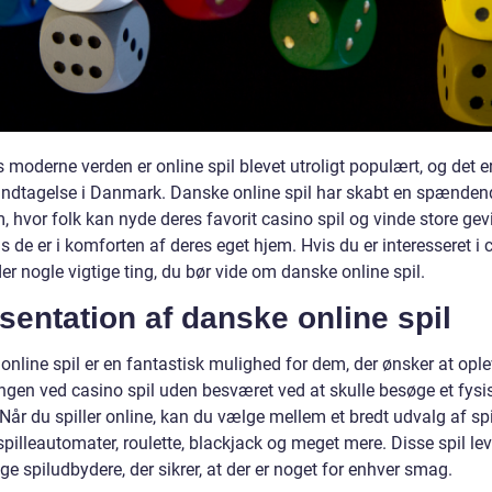
 moderne verden er online spil blevet utroligt populært, og det er
ndtagelse i Danmark. Danske online spil har skabt en spænden
, hvor folk kan nyde deres favorit casino spil og vinde store gevi
s de er i komforten af deres eget hjem. Hvis du er interesseret i 
 der nogle vigtige ting, du bør vide om danske online spil.
entation af danske online spil
online spil er en fantastisk mulighed for dem, der ønsker at opl
gen ved casino spil uden besværet ved at skulle besøge et fysi
Når du spiller online, kan du vælge mellem et bredt udvalg af spi
illeautomater, roulette, blackjack og meget mere. Disse spil lev
ige spiludbydere, der sikrer, at der er noget for enhver smag.