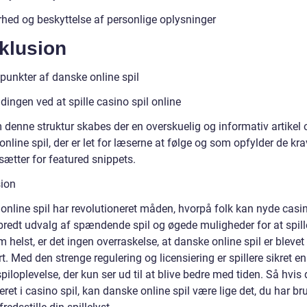
rhed og beskyttelse af personlige oplysninger
klusion
punkter af danske online spil
ingen ved at spille casino spil online
denne struktur skabes der en overskuelig og informativ artikel
nline spil, der er let for læserne at følge og som opfylder de kr
sætter for featured snippets.
ion
online spil har revolutioneret måden, hvorpå folk kan nyde casin
bredt udvalg af spændende spil og øgede muligheder for at spill
 helst, er det ingen overraskelse, at danske online spil er blevet
. Med den strenge regulering og licensiering er spillere sikret en
spiloplevelse, der kun ser ud til at blive bedre med tiden. Så hvis 
eret i casino spil, kan danske online spil være lige det, du har br