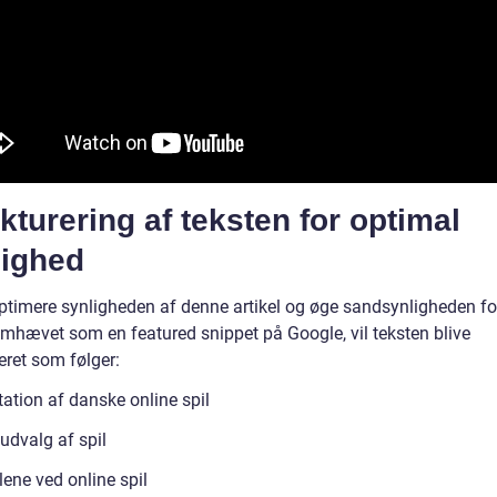
kturering af teksten for optimal
lighed
optimere synligheden af denne artikel og øge sandsynligheden fo
remhævet som en featured snippet på Google, vil teksten blive
eret som følger:
ation af danske online spil
udvalg af spil
ene ved online spil