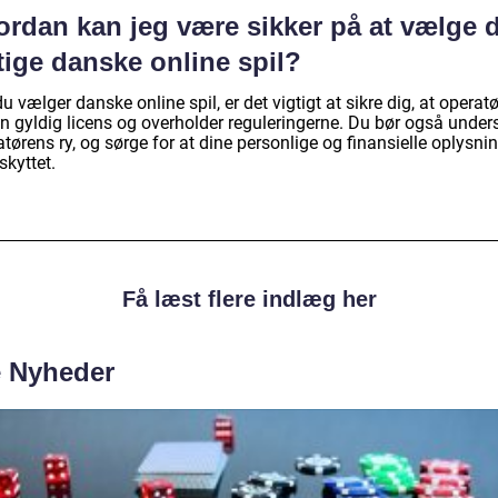
ordan kan jeg være sikker på at vælge 
tige danske online spil?
u vælger danske online spil, er det vigtigt at sikre dig, at operat
en gyldig licens og overholder reguleringerne. Du bør også unde
tørens ry, og sørge for at dine personlige og finansielle oplysni
skyttet.
Få læst flere indlæg her
e Nyheder