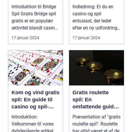
og Spilentusiaster
Online
Introduktion til Bridge
Indledning: Er du en
Spil Gratis Bridge spil
casino og spil
gratis er en populær
entusiast, der leder
aktivitet blandt casino-
efter en ny udfordring?
og sp...
Så er "spil gratis ...
17 januar 2024
17 januar 2024
Kom og vind gratis
Gratis roulette
spil: En guide til
spil: En
casino og spil-
omfattende guide
entusiaster
til
Introduktion:
Præsentation af "gratis
casinoentusiaster
Velkommen til vores
roulette spil": Roulette
dybdegående artikel
har altid været et af de