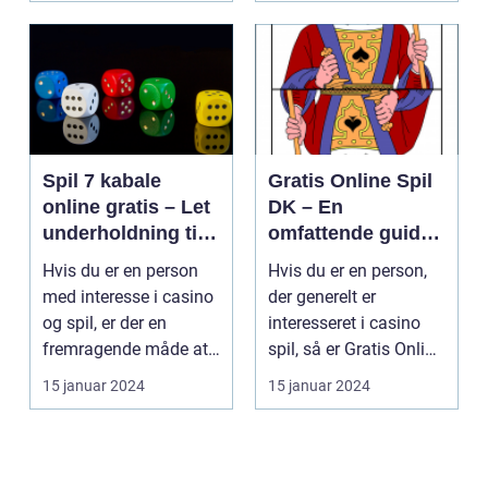
Spil 7 kabale
Gratis Online Spil
online gratis – Let
DK – En
underholdning til
omfattende guide
casinoentusiasten
til casino-
Hvis du er en person
Hvis du er en person,
entusiaster
med interesse i casino
der generelt er
og spil, er der en
interesseret i casino
fremragende måde at
spil, så er Gratis Online
få en smag af cas...
Spil DK et web...
15 januar 2024
15 januar 2024