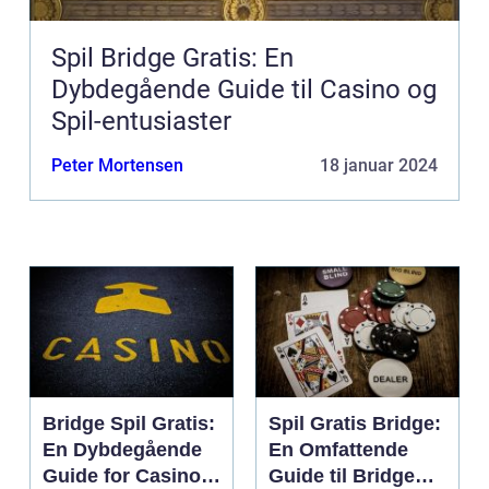
Spil Bridge Gratis: En
Dybdegående Guide til Casino og
Spil-entusiaster
Peter Mortensen
18 januar 2024
Bridge Spil Gratis:
Spil Gratis Bridge:
En Dybdegående
En Omfattende
Guide for Casino-
Guide til Bridge