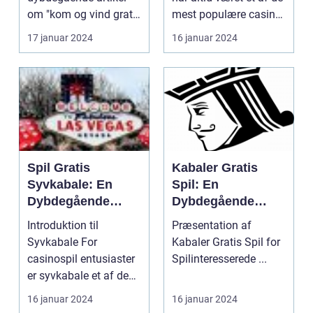
om "kom og vind gratis
mest populære casino
spil"! Hvis du er en pe...
spil ...
17 januar 2024
16 januar 2024
Spil Gratis
Kabaler Gratis
Syvkabale: En
Spil: En
Dybdegående
Dybdegående
Gennemgang af
Gennemgang af
Introduktion til
Præsentation af
Den Tidløse
Casino Spil
Syvkabale For
Kabaler Gratis Spil for
Klassiker
casinospil entusiaster
Spilinteresserede ...
er syvkabale et af de
mest ikoniske og
16 januar 2024
16 januar 2024
elsked...