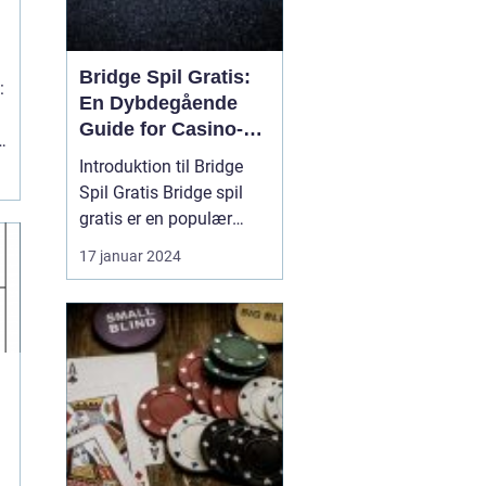
Bridge Spil Gratis:
:
En Dybdegående
Guide for Casino-
og Spilentusiaster
Introduktion til Bridge
Spil Gratis Bridge spil
gratis er en populær
aktivitet blandt casino-
17 januar 2024
og spilentusiaster, der
elsker udfordrende
kortspil. Dette spil
tilbyder spænding,
strategi og samarbejde
på en unik måde, der
skiller sig ud fra andre
cas...
-