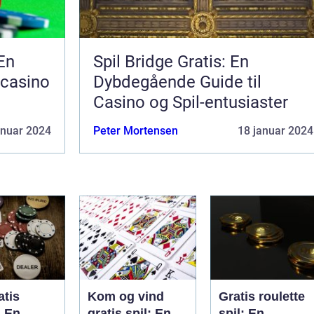
 En
Spil Bridge Gratis: En
 casino
Dybdegående Guide til
Casino og Spil-entusiaster
anuar 2024
Peter Mortensen
18 januar 2024
atis
Kom og vind
Gratis roulette
: En
gratis spil: En
spil: En