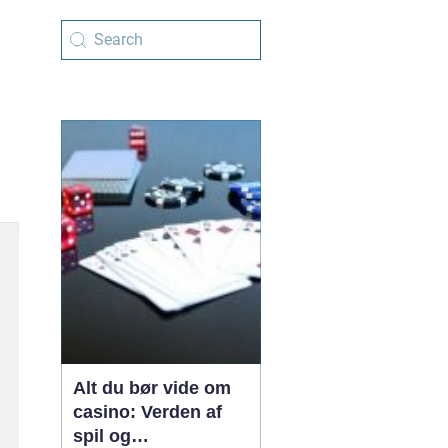
Alt du bør vide om
casino: Verden af
spil og