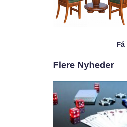
Få 
Flere Nyheder