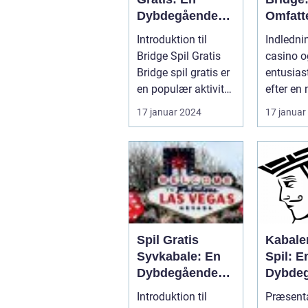
Dybdegående
Omfatt
Guide for
Guide t
Introduktion til
Indledni
Casino- og
Online
Bridge Spil Gratis
casino o
Spilentusiaster
Bridge spil gratis er
entusiast
en populær aktivitet
efter en 
blandt casino- og
udfordri
17 januar 2024
17 januar
sp...
"spil grati
Spil Gratis
Kabaler
Syvkabale: En
Spil: E
Dybdegående
Dybde
Gennemgang af
Genne
Introduktion til
Præsenta
Den Tidløse
Casino