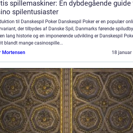
tis spillemaskiner: En dybdegående guide t
ino spilentusiaster
duktion til Danskespil Poker Danskespil Poker er en populær onl
variant, der tilbydes af Danske Spil, Danmarks førende spiludby
en lang historie og en imponerende udvikling er Danskespil Pok
it blandt mange casinospille...
r Mortensen
18 januar