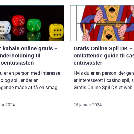
7 kabale online gratis –
Gratis Online Spil DK –
nderholdning til
omfattende guide til ca
noentusiasten
entusiaster
u er en person med interesse
Hvis du er en person, der gen
no og spil, er der en
er interesseret i casino spil, s
agende måde at få en smag
Gratis Online Spil DK et web.
..
uar 2024
15 januar 2024