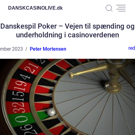
DANSKCASINOLIVE.
dk
Danskespil Poker – Vejen til spænding og
underholdning i casinoverdenen
red
ember 2023
Peter Mortensen