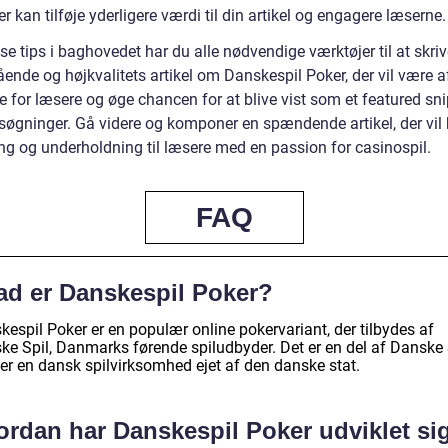
er kan tilføje yderligere værdi til din artikel og engagere læserne.
e tips i baghovedet har du alle nødvendige værktøjer til at skri
ende og højkvalitets artikel om Danskespil Poker, der vil være a
e for læsere og øge chancen for at blive vist som et featured sn
søgninger. Gå videre og komponer en spændende artikel, der vil 
g og underholdning til læsere med en passion for casinospil.
FAQ
ad er Danskespil Poker?
espil Poker er en populær online pokervariant, der tilbydes af
ke Spil, Danmarks førende spiludbyder. Det er en del af Danske 
er en dansk spilvirksomhed ejet af den danske stat.
ordan har Danskespil Poker udviklet si