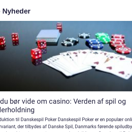
e Nyheder
 du bør vide om casino: Verden af spil og
erholdning
duktion til Danskespil Poker Danskespil Poker er en populær onl
variant, der tilbydes af Danske Spil, Danmarks førende spiludby