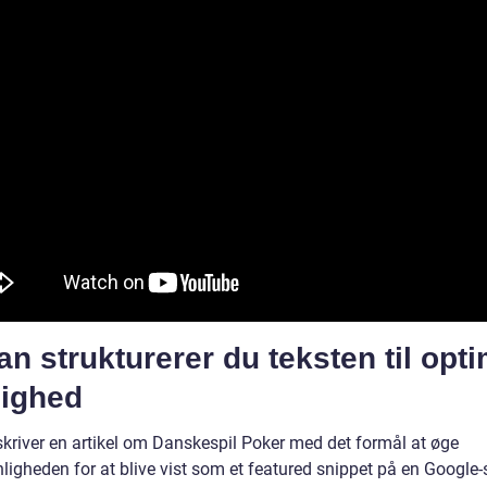
n strukturerer du teksten til opti
lighed
skriver en artikel om Danskespil Poker med det formål at øge
ligheden for at blive vist som et featured snippet på en Google-