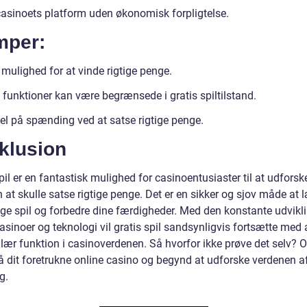
casinoets platform uden økonomisk forpligtelse.
mper:
mulighed for at vinde rigtige penge.
 funktioner kan være begrænsede i gratis spiltilstand.
l på spænding ved at satse rigtige penge.
klusion
pil er en fantastisk mulighed for casinoentusiaster til at udfors
 at skulle satse rigtige penge. Det er en sikker og sjov måde at
lige spil og forbedre dine færdigheder. Med den konstante udvikl
asinoer og teknologi vil gratis spil sandsynligvis fortsætte med
lær funktion i casinoverdenen. Så hvorfor ikke prøve det selv? O
å dit foretrukne online casino og begynd at udforske verdenen af
g.