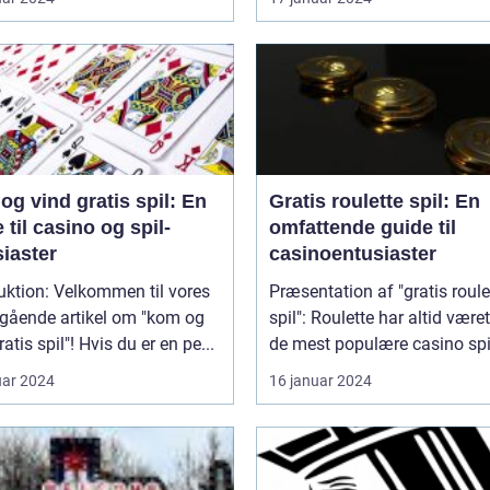
g vind gratis spil: En
Gratis roulette spil: En
 til casino og spil-
omfattende guide til
iaster
casinoentusiaster
uktion: Velkommen til vores
Præsentation af "gratis roule
gående artikel om "kom og
spil": Roulette har altid været
ratis spil"! Hvis du er en pe...
de mest populære casino spil
uar 2024
16 januar 2024