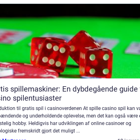
tis spillemaskiner: En dybdegående guide t
ino spilentusiaster
duktion til gratis spil i casinoverdenen At spille casino spil kan 
pændende og underholdende oplevelse, men det kan også være 
telig hobby. Heldigvis har udviklingen af online casinoer og
logiske fremskridt gjort det muligt ...