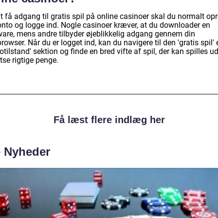
t få adgang til gratis spil på online casinoer skal du normalt opr
onto og logge ind. Nogle casinoer kræver, at du downloader en
ware, mens andre tilbyder øjeblikkelig adgang gennem din
owser. Når du er logget ind, kan du navigere til den 'gratis spil' e
tilstand' sektion og finde en bred vifte af spil, der kan spilles u
tse rigtige penge.
Få læst flere indlæg her
e Nyheder