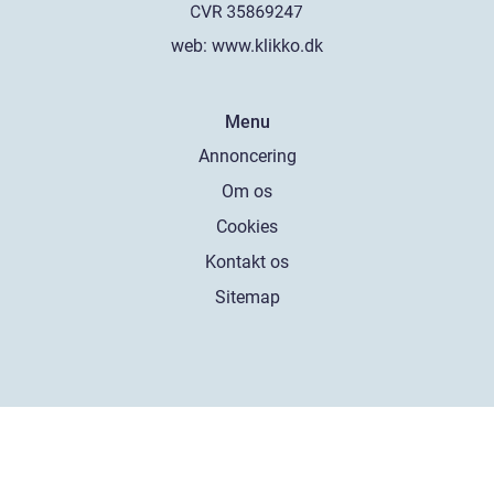
web:
www.klikko.dk
Menu
Annoncering
Om os
Cookies
Kontakt os
Sitemap