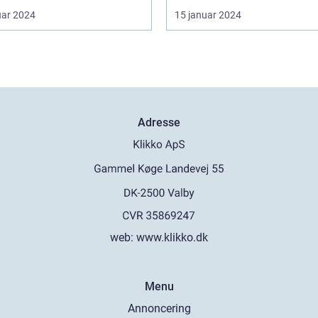
uar 2024
15 januar 2024
Adresse
web:
www.klikko.dk
Menu
Annoncering