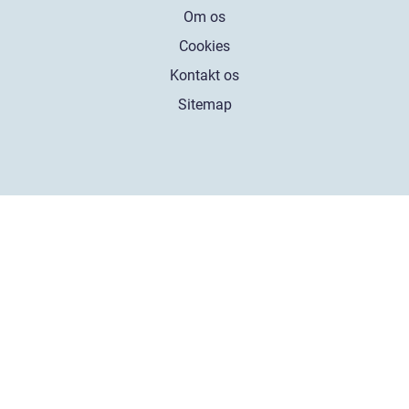
Om os
Cookies
Kontakt os
Sitemap