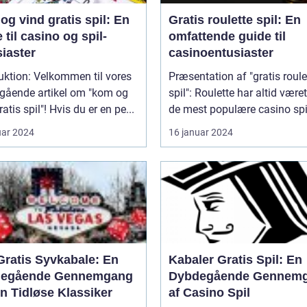
g vind gratis spil: En
Gratis roulette spil: En
 til casino og spil-
omfattende guide til
iaster
casinoentusiaster
uktion: Velkommen til vores
Præsentation af "gratis roule
gående artikel om "kom og
spil": Roulette har altid været
ratis spil"! Hvis du er en pe...
de mest populære casino spil
uar 2024
16 januar 2024
Gratis Syvkabale: En
Kabaler Gratis Spil: En
egående Gennemgang
Dybdegående Gennem
n Tidløse Klassiker
af Casino Spil