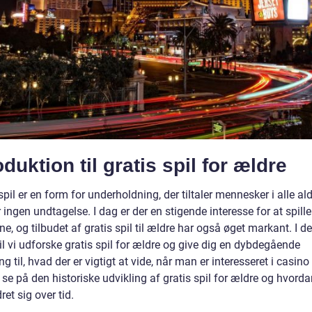
oduktion til gratis spil for ældre
pil er en form for underholdning, der tiltaler mennesker i alle ald
 ingen undtagelse. I dag er der en stigende interesse for at spill
ine, og tilbudet af gratis spil til ældre har også øget markant. I d
vil vi udforske gratis spil for ældre og give dig en dybdegående
ng til, hvad der er vigtigt at vide, når man er interesseret i casino 
 se på den historiske udvikling af gratis spil for ældre og hvorda
et sig over tid.