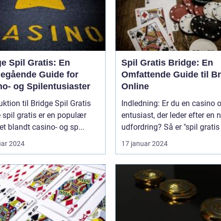
e Spil Gratis: En
Spil Gratis Bridge: En
egående Guide for
Omfattende Guide til B
o- og Spilentusiaster
Online
uktion til Bridge Spil Gratis
Indledning: Er du en casino o
 spil gratis er en populær
entusiast, der leder efter en 
tet blandt casino- og sp...
udfordring? Så er "spil gratis 
uar 2024
17 januar 2024