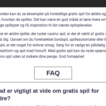
video kan du se eksempler på forskellige gratis spil for ældre og
 i, hvordan de spilles. Det kan være en god måde at lære mere o
ige spiltyper og få inspiration til din næste spiloplevelse.
er en ældre spiller, der nyder casino spil, er der et væld af gratis s
å dig. Uanset om du foretrækker bordspil, spilleautomater eller l
pil, er der noget for enhver smag. Sørg for at vælge en pålidelig 
platform og spil med fornuft. Med gratis spil kan du nyde spæn
no spil uden at risikere dine penge. God fornøjelse!
FAQ
d er vigtigt at vide om gratis spil for
dre?