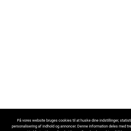
På vores website bruges cookies til at huske dine indstillinger, statist
personalisering af indhold og annoncer. Denne information deles med tre