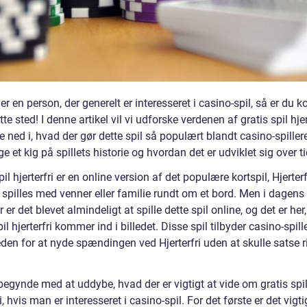
er en person, der generelt er interesseret i casino-spil, så er du
rette sted! I denne artikel vil vi udforske verdenen af gratis spil hjer
 ned i, hvad der gør dette spil så populært blandt casino-spillere.
e et kig på spillets historie og hvordan det er udviklet sig over ti
pil hjerterfri er en online version af det populære kortspil, Hjerterf
spilles med venner eller familie rundt om et bord. Men i dagens 
r er det blevet almindeligt at spille dette spil online, og det er her
pil hjerterfri kommer ind i billedet. Disse spil tilbyder casino-spill
den for at nyde spændingen ved Hjerterfri uden at skulle satse r
begynde med at uddybe, hvad der er vigtigt at vide om gratis spi
ri, hvis man er interesseret i casino-spil. For det første er det vigti