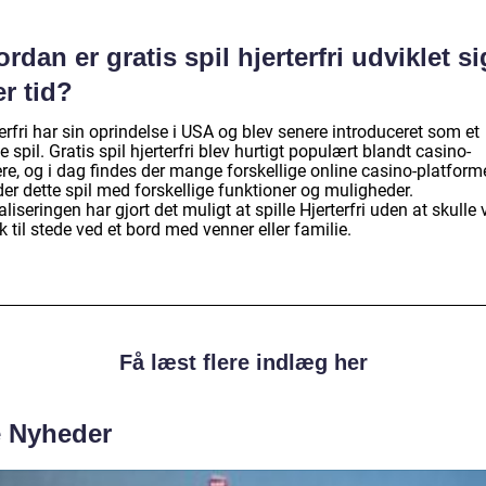
rdan er gratis spil hjerterfri udviklet si
r tid?
erfri har sin oprindelse i USA og blev senere introduceret som et
e spil. Gratis spil hjerterfri blev hurtigt populært blandt casino-
ere, og i dag findes der mange forskellige online casino-platforme
der dette spil med forskellige funktioner og muligheder.
aliseringen har gjort det muligt at spille Hjerterfri uden at skulle
k til stede ved et bord med venner eller familie.
Få læst flere indlæg her
e Nyheder