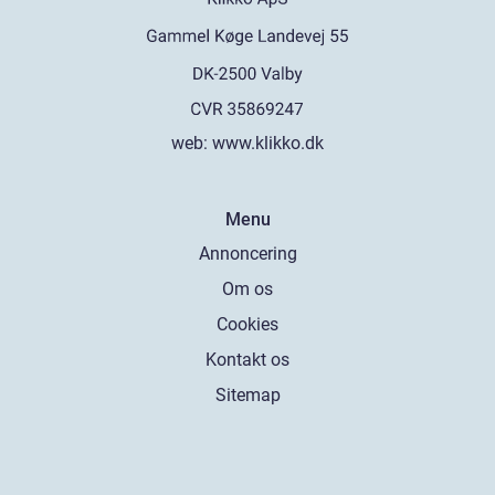
web:
www.klikko.dk
Menu
Annoncering
Om os
Cookies
Kontakt os
Sitemap