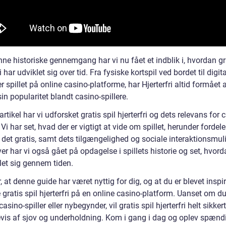
e historiske gennemgang har vi nu fået et indblik i, hvordan gra
ri har udviklet sig over tid. Fra fysiske kortspil ved bordet til digit
r spillet på online casino-platforme, har Hjerterfri altid formået 
in popularitet blandt casino-spillere.
artikel har vi udforsket gratis spil hjerterfri og dets relevans for 
. Vi har set, hvad der er vigtigt at vide om spillet, herunder fordel
e det gratis, samt dets tilgængelighed og sociale interaktionsmul
r har vi også gået på opdagelse i spillets historie og set, hvord
let sig gennem tiden.
, at denne guide har været nyttig for dig, og at du er blevet inspire
 gratis spil hjerterfri på en online casino-platform. Uanset om du
casino-spiller eller nybegynder, vil gratis spil hjerterfri helt sikker
evis af sjov og underholdning. Kom i gang i dag og oplev spæn