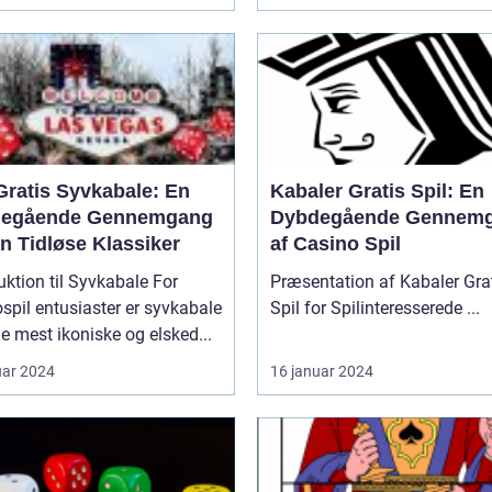
Gratis Syvkabale: En
Kabaler Gratis Spil: En
egående Gennemgang
Dybdegående Gennem
n Tidløse Klassiker
af Casino Spil
ktion til Syvkabale For
Præsentation af Kabaler Gra
spil entusiaster er syvkabale
Spil for Spilinteresserede ...
de mest ikoniske og elsked...
uar 2024
16 januar 2024