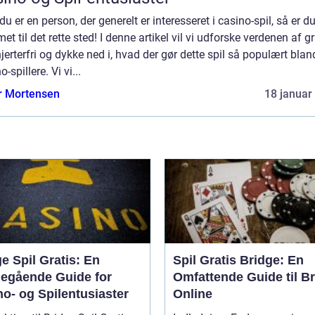
du er en person, der generelt er interesseret i casino-spil, så er d
t til det rette sted! I denne artikel vil vi udforske verdenen af gr
hjerterfri og dykke ned i, hvad der gør dette spil så populært blan
o-spillere. Vi vi...
r Mortensen
18 januar
e Spil Gratis: En
Spil Gratis Bridge: En
egående Guide for
Omfattende Guide til B
o- og Spilentusiaster
Online