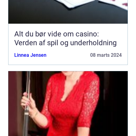
Alt du bør vide om casino:
Verden af spil og underholdning
Linnea Jensen
08 marts 2024