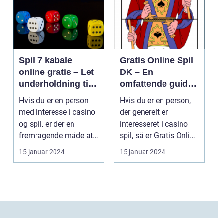
Spil 7 kabale
Gratis Online Spil
online gratis – Let
DK – En
underholdning til
omfattende guide
casinoentusiasten
til casino-
Hvis du er en person
Hvis du er en person,
entusiaster
med interesse i casino
der generelt er
og spil, er der en
interesseret i casino
fremragende måde at
spil, så er Gratis Online
få en smag af cas...
Spil DK et web...
15 januar 2024
15 januar 2024