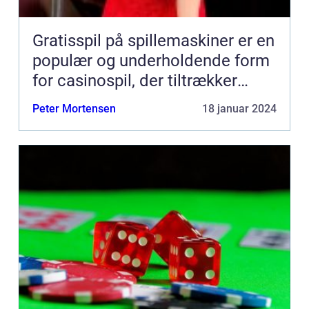
Gratisspil på spillemaskiner er en
populær og underholdende form
for casinospil, der tiltrækker
spillere over hele verden
Peter Mortensen
18 januar 2024