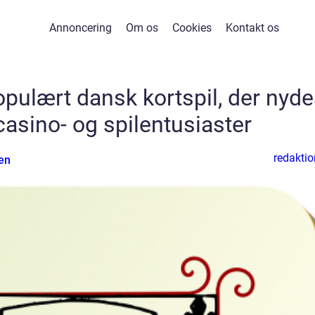
Annoncering
Om os
Cookies
Kontakt os
 populært dansk kortspil, der nyd
asino- og spilentusiaster
redaktio
en