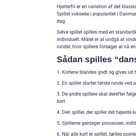
Hjerterfri er en variation af det klassi
Spillet voksede i popularitet i Danmar
dag.
Selve spillet spilles med en standardkor
individuelt. Målet er at undgå at vind
runder, hvor spillere forsøger at nå en
Sådan spilles “dansk
1. Kortene blandes godt og gives ud til
2. En spiller starter første runde ved a
3. De andre spillere skal derefter føl
kort.
4. Den spiller, der spiller det højeste 
5. Spillerne gentager processen, indtil 
6. Når alle kort er spillet, tælles poi