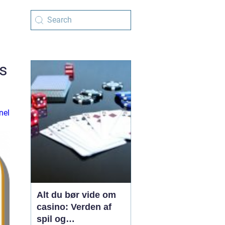
es
nel
Alt du bør vide om
casino: Verden af
spil og