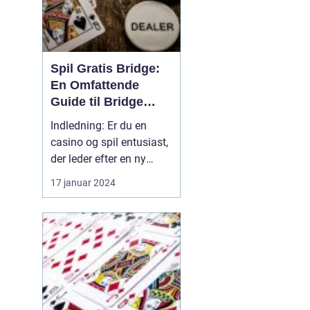
Spil Gratis Bridge:
En Omfattende
Guide til Bridge
Online
Indledning: Er du en
casino og spil entusiast,
der leder efter en ny
udfordring? Så er "spil
17 januar 2024
gratis bridge" måske lige
noget for dig! Bridge er
et fascinerende kortspil,
der kombinerer strategi,
logik og samarbejde. I
denne artikel vil vi
præsentere ...