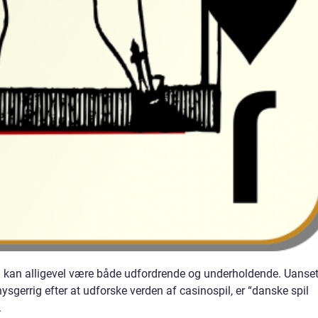
men kan alligevel være både udfordrende og underholdende. Uanse
nysgerrig efter at udforske verden af casinospil, er “danske spil
.