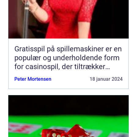
Gratisspil på spillemaskiner er en
populær og underholdende form
for casinospil, der tiltrækker
spillere over hele verden
Peter Mortensen
18 januar 2024