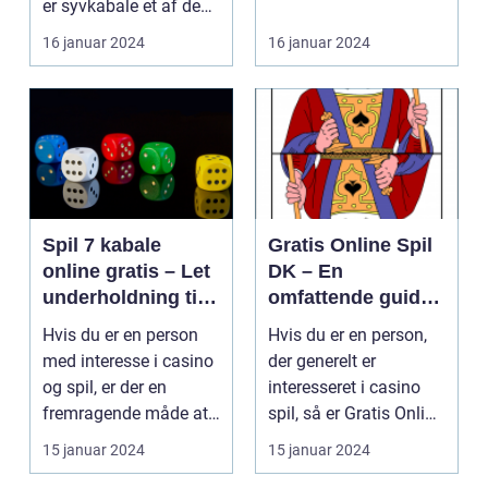
er syvkabale et af de
mest ikoniske og
16 januar 2024
16 januar 2024
elsked...
Spil 7 kabale
Gratis Online Spil
online gratis – Let
DK – En
underholdning til
omfattende guide
casinoentusiasten
til casino-
Hvis du er en person
Hvis du er en person,
entusiaster
med interesse i casino
der generelt er
og spil, er der en
interesseret i casino
fremragende måde at
spil, så er Gratis Online
få en smag af cas...
Spil DK et web...
15 januar 2024
15 januar 2024