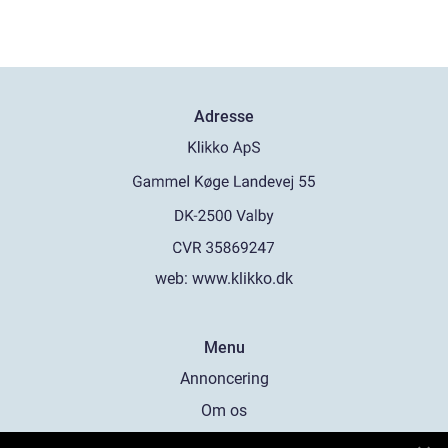
Adresse
web:
www.klikko.dk
Menu
Annoncering
Om os
Cookies