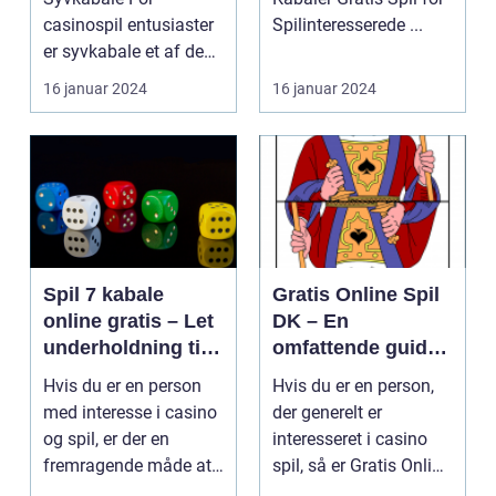
Klassiker
casinospil entusiaster
Spilinteresserede ...
er syvkabale et af de
mest ikoniske og
16 januar 2024
16 januar 2024
elsked...
Spil 7 kabale
Gratis Online Spil
online gratis – Let
DK – En
underholdning til
omfattende guide
casinoentusiasten
til casino-
Hvis du er en person
Hvis du er en person,
entusiaster
med interesse i casino
der generelt er
og spil, er der en
interesseret i casino
fremragende måde at
spil, så er Gratis Online
få en smag af cas...
Spil DK et web...