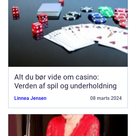
Alt du bør vide om casino:
Verden af spil og underholdning
Linnea Jensen
08 marts 2024