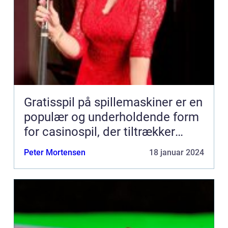
Gratisspil på spillemaskiner er en
populær og underholdende form
for casinospil, der tiltrækker
spillere over hele verden
Peter Mortensen
18 januar 2024