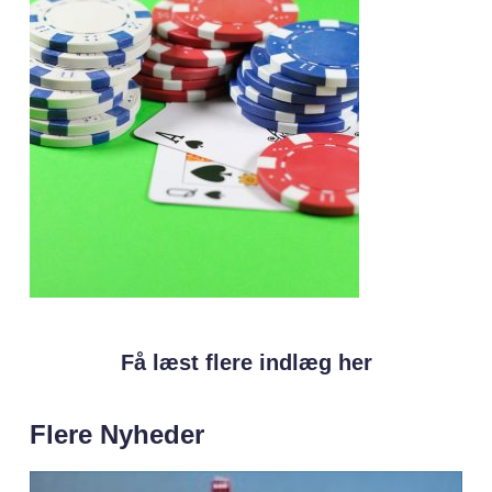
Få læst flere indlæg her
Flere Nyheder