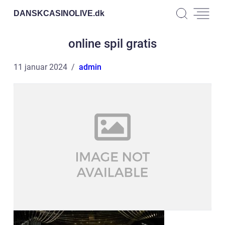
DANSKCASINOLIVE.
dk
online spil gratis
11 januar 2024
admin