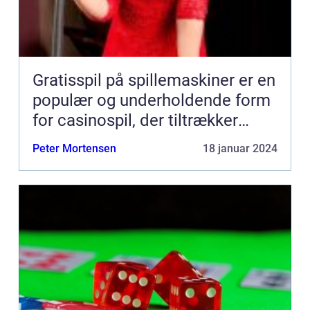
Gratisspil på spillemaskiner er en
populær og underholdende form
for casinospil, der tiltrækker
spillere over hele verden
Peter Mortensen
18 januar 2024