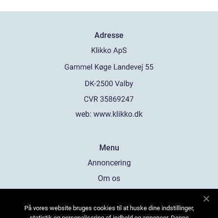
Adresse
web:
www.klikko.dk
Menu
Annoncering
Om os
Cookies
På vores website bruges cookies til at huske dine indstillinger,
Kontakt os
statistik og personalisering af indhold og annoncer. Denne