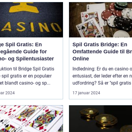
e Spil Gratis: En
Spil Gratis Bridge: En
egående Guide for
Omfattende Guide til B
o- og Spilentusiaster
Online
uktion til Bridge Spil Gratis
Indledning: Er du en casino o
 spil gratis er en populær
entusiast, der leder efter en 
tet blandt casino- og sp...
udfordring? Så er "spil gratis 
uar 2024
17 januar 2024