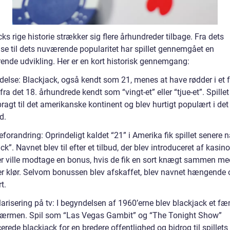
ks rige historie strækker sig flere århundreder tilbage. Fra dets
lse til dets nuværende popularitet har spillet gennemgået en
rende udvikling. Her er en kort historisk gennemgang:
ndelse: Blackjack, også kendt som 21, menes at have rødder i et 
 fra det 18. århundrede kendt som “vingt-et” eller “tjue-et”. Spillet
ragt til det amerikanske kontinent og blev hurtigt populært i de
d.
forandring: Oprindeligt kaldet “21” i Amerika fik spillet senere 
ck”. Navnet blev til efter et tilbud, der blev introduceret af kasino
ler ville modtage en bonus, hvis de fik en sort knægt sammen med
ler klør. Selvom bonussen blev afskaffet, blev navnet hængende 
t.
larisering på tv: I begyndelsen af 1960’erne blev blackjack et 
kærmen. Spil som “Las Vegas Gambit” og “The Tonight Show”
erede blackjack for en bredere offentlighed og bidrog til spillets