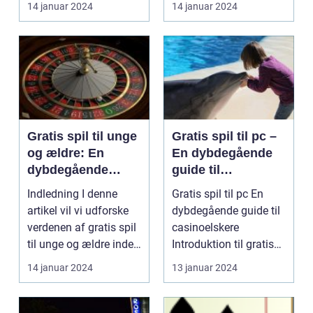
14 januar 2024
14 januar 2024
ove...
Gratis spil til unge
Gratis spil til pc –
og ældre: En
En dybdegående
dybdegående
guide til
gennemgang
casinoelskere
Indledning I denne
Gratis spil til pc En
artikel vil vi udforske
dybdegående guide til
verdenen af gratis spil
casinoelskere
til unge og ældre inden
Introduktion til gratis
for casi...
spil til pc ...
14 januar 2024
13 januar 2024