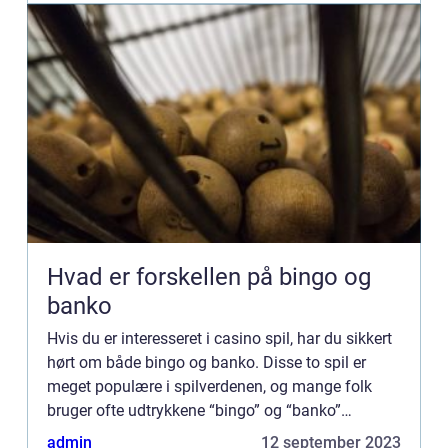
Hvad er forskellen på bingo og
banko
Hvis du er interesseret i casino spil, har du sikkert
hørt om både bingo og banko. Disse to spil er
meget populære i spilverdenen, og mange folk
bruger ofte udtrykkene “bingo” og “banko”
synonymt. På trods af deres ligheder ha...
admin
12 september 2023