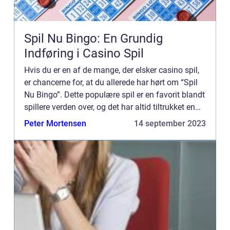
Spil Nu Bingo: En Grundig
Indføring i Casino Spil
Hvis du er en af de mange, der elsker casino spil,
er chancerne for, at du allerede har hørt om “Spil
Nu Bingo”. Dette populære spil er en favorit blandt
spillere verden over, og det har altid tiltrukket en
bred vifte af spillere på grund...
Peter Mortensen
14 september 2023