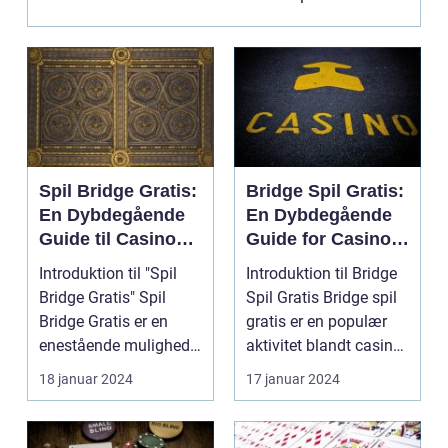
Spil Bridge Gratis:
Bridge Spil Gratis:
En Dybdegående
En Dybdegående
Guide til Casino
Guide for Casino-
og Spil-entusiaster
og Spilentusiaster
Introduktion til "Spil
Introduktion til Bridge
Bridge Gratis" Spil
Spil Gratis Bridge spil
Bridge Gratis er en
gratis er en populær
enestående mulighed
aktivitet blandt casino-
for casino og sp...
og sp...
18 januar 2024
17 januar 2024