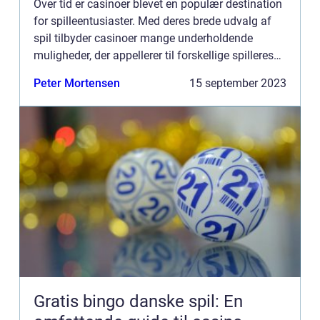
Over tid er casinoer blevet en populær destination
for spilleentusiaster. Med deres brede udvalg af
spil tilbyder casinoer mange underholdende
muligheder, der appellerer til forskellige spilleres
interesser og præferencer. En af de mest populære
Peter Mortensen
15 september 2023
spil...
Gratis bingo danske spil: En