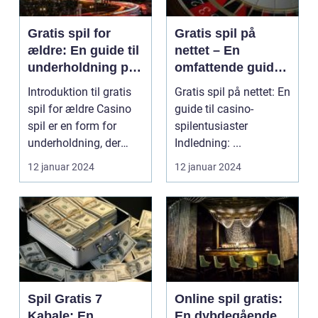
Gratis spil for
Gratis spil på
ældre: En guide til
nettet – En
underholdning på
omfattende guide
casinoer
til casino-
Introduktion til gratis
Gratis spil på nettet: En
spilentusiaster
spil for ældre Casino
guide til casino-
spil er en form for
spilentusiaster
underholdning, der
Indledning: ...
tiltaler menne...
12 januar 2024
12 januar 2024
Spil Gratis 7
Online spil gratis:
Kabale: En
En dybdegående