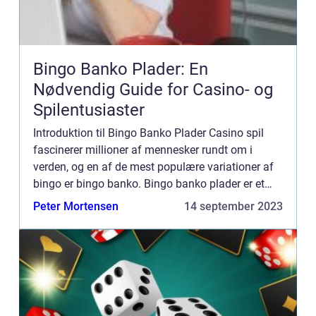
Bingo Banko Plader: En
Nødvendig Guide for Casino- og
Spilentusiaster
Introduktion til Bingo Banko Plader Casino spil
fascinerer millioner af mennesker rundt om i
verden, og en af de mest populære variationer af
bingo er bingo banko. Bingo banko plader er et
væsentligt element i dette underholdende spil, og i
Peter Mortensen
14 september 2023
denne art...