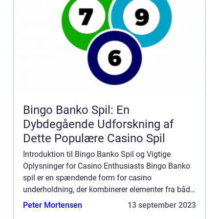
Bingo Banko Spil: En
Dybdegående Udforskning af
Dette Populære Casino Spil
Introduktion til Bingo Banko Spil og Vigtige
Oplysninger for Casino Enthusiasts Bingo Banko
spil er en spændende form for casino
underholdning, der kombinerer elementer fra både
bingo og banko spil. Dette populære spil tilbyder
Peter Mortensen
13 september 2023
en unik oplevelse for ...