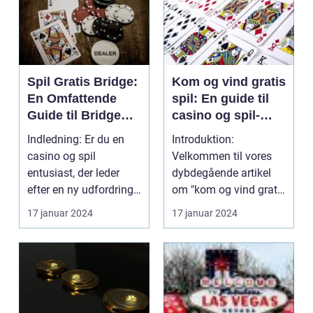
Spil Gratis Bridge:
Kom og vind gratis
En Omfattende
spil: En guide til
Guide til Bridge
casino og spil-
Online
entusiaster
Indledning: Er du en
Introduktion:
casino og spil
Velkommen til vores
entusiast, der leder
dybdegående artikel
efter en ny udfordring?
om "kom og vind gratis
Så er "spil gratis ...
spil"! Hvis du er en pe...
17 januar 2024
17 januar 2024